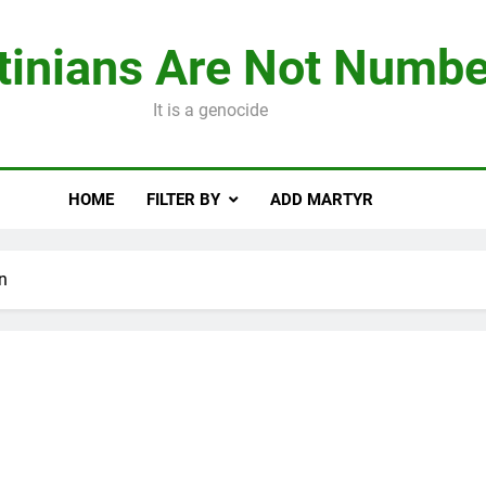
tinians Are Not Numbe
It is a genocide
HOME
FILTER BY
ADD MARTYR
n