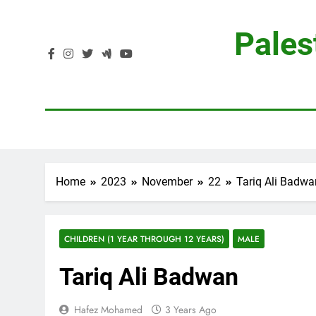
Skip
to
Pales
content
Home
2023
November
22
Tariq Ali Badwa
CHILDREN (1 YEAR THROUGH 12 YEARS)
MALE
Tariq Ali Badwan
Hafez Mohamed
3 Years Ago