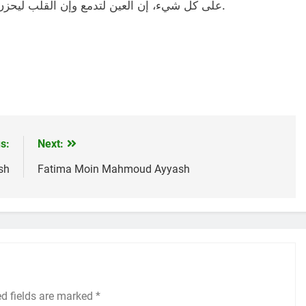
على كل شيء، إن العين لتدمع وإن القلب ليحزن وإنا على فراقكم لمحزونون، لا حول ولا قوة إلا بالله.
s:
Next:
sh
Fatima Moin Mahmoud Ayyash
ed fields are marked
*