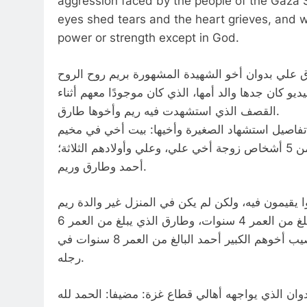
aggression faced by the people of the Gaza S
eyes shed tears and the heart grieves, and 
power or strength except in God.
القاهرة 24: من ظهر في الفيديو كان جدها والد أمها، الذي كان موجودًا معهم أثناء
القصف الذي استشهدت فيه ريم وأخوها طارق.
ريم محمود بدوان الحديث لـ القاهرة 24 حول تفاصيل استشهاد الصغيرة وأخيها: بيت أخي في مخيم
النصيرات وسط قطاع غزة، كانوا يعيشون فيه بسلام، ويتكون من 5 أشخاص زوجة أخي علي، وعلي وأولادهم الثلاثة؛
أحمد وطارق وريم.
 يقيمون فيه، ولكن لم يكن في المنزل غير والدة ريم
والأطفال، ووالدها، ونتيجة القصف استشهد كل من ريم التي تبلغ من العمر 4 سنوات، وطارق الذي يبلغ من العمر 6
سنوات، وأصيبت والدتهم وهي في العناية المركزة الآن وأصيب أخوهم الكبير أحمد البالغ من العمر 8 سنوات في
رجله.
ن الذي يواجهه أهالي قطاع غزة: مضيفا: الحمد لله