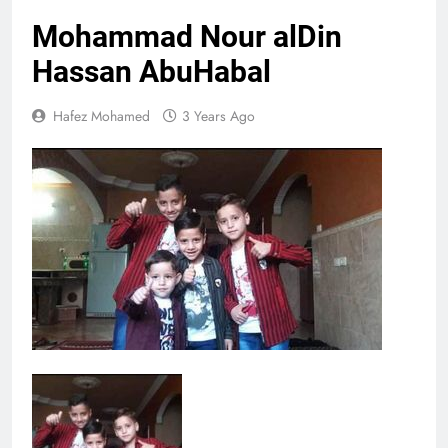
Mohammad Nour alDin
Hassan AbuHabal
Hafez Mohamed
3 Years Ago