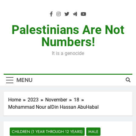
Skip
to
content
Palestinians Are Not
Numbers!
It is a genocide
MENU
Home
2023
November
18
Mohammad Nour alDin Hassan AbuHabal
CHILDREN (1 YEAR THROUGH 12 YEARS)
MALE