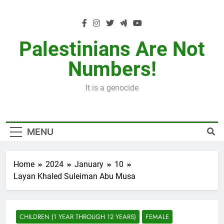
Skip
to
content
Palestinians Are Not
Numbers!
It is a genocide
MENU
Home
2024
January
10
Layan Khaled Suleiman Abu Musa
CHILDREN (1 YEAR THROUGH 12 YEARS)
FEMALE