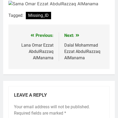
Tagged:
Missing_ID
Previous:
Next:
Post
navigation
Lana Omar Ezzat
Dalal Mohammad
AbdulRazzaq
Ezzat AbdulRazzaq
AlManama
AlManama
LEAVE A REPLY
Your email address will not be published.
Required fields are marked
*