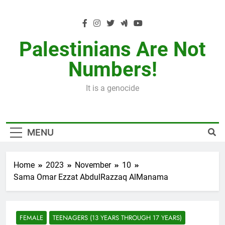
Skip
to
content
Palestinians Are Not
Numbers!
It is a genocide
MENU
Home
2023
November
10
Sama Omar Ezzat AbdulRazzaq AlManama
FEMALE
TEENAGERS (13 YEARS THROUGH 17 YEARS)