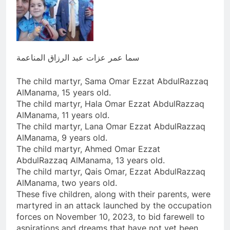
سما عمر عزات عبد الرزاق المناعمة
The child martyr, Sama Omar Ezzat AbdulRazzaq
AlManama, 15 years old.
The child martyr, Hala Omar Ezzat AbdulRazzaq
AlManama, 11 years old.
The child martyr, Lana Omar Ezzat AbdulRazzaq
AlManama, 9 years old.
The child martyr, Ahmed Omar Ezzat
AbdulRazzaq AlManama, 13 years old.
The child martyr, Qais Omar, Ezzat AbdulRazzaq
AlManama, two years old.
These five children, along with their parents, were
martyred in an attack launched by the occupation
forces on November 10, 2023, to bid farewell to
aspirations and dreams that have not yet been